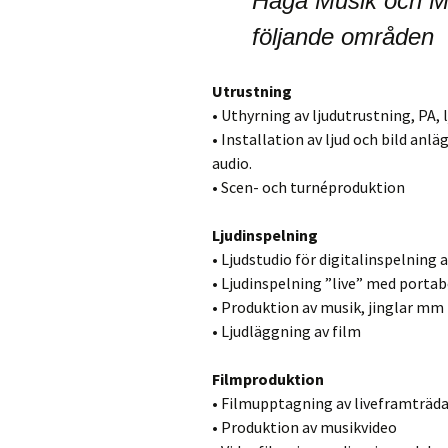
Haga Musik och Me
Paketpriser
följande områden
Utrustning
• Uthyrning av ljudutrustning, PA, 
• Installation av ljud och bild anl
audio.
• Scen- och turnéproduktion
Ljudinspelning
• Ljudstudio för digitalinspelning a
• Ljudinspelning ”live” med portab
• Produktion av musik, jinglar mm
• Ljudläggning av film
Filmproduktion
• Filmupptagning av liveframträdan
• Produktion av musikvideo