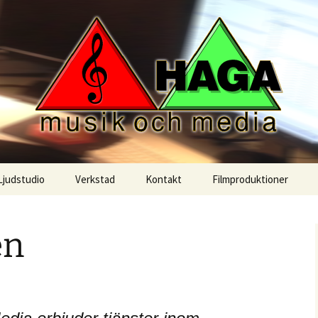
ras
k och Media
Ljudstudio
Verkstad
Kontakt
Filmproduktioner
Ljudupptagningar
en