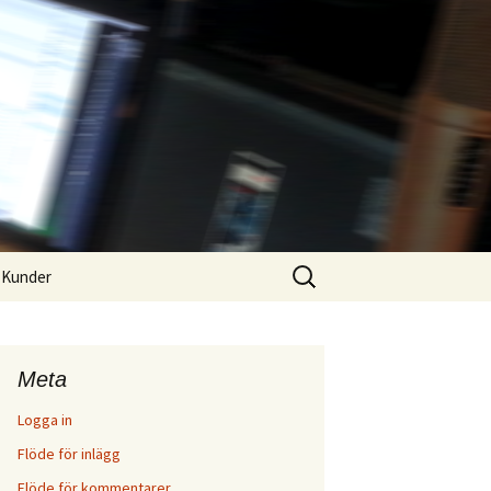
Sök
Kunder
efter:
Meta
Logga in
Flöde för inlägg
Flöde för kommentarer