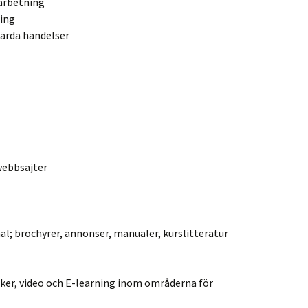
earbetning
ring
värda händelser
webbsajter
al; brochyrer, annonser, manualer, kurslitteratur
aker, video och E-learning inom områderna för