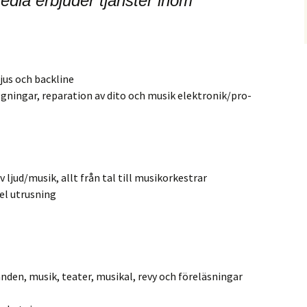
dia erbjuder tjänster inom
ljus och backline
äggningar, reparation av dito och musik elektronik/pro-
v ljud/musik, allt från tal till musikorkestrar
el utrusning
den, musik, teater, musikal, revy och föreläsningar