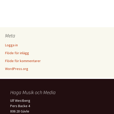
Meta
Logga in
Flöde för inlägg
Flöde för kommentarer
WordPress.org
Haga Musik och Media
Ulf Westberg
Pers Backe 4
806 28 Gävle