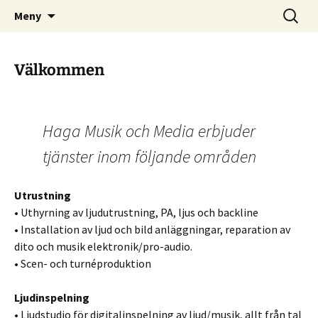
Hjälper dig att synas och höras
Hoppa
Sök
Haga Musik och Media
Meny
till
efter:
innehåll
Välkommen
Haga Musik och Media erbjuder
tjänster inom följande områden
Utrustning
• Uthyrning av ljudutrustning, PA, ljus och backline
• Installation av ljud och bild anläggningar, reparation av
dito och musik elektronik/pro-audio.
• Scen- och turnéproduktion
Ljudinspelning
• Ljudstudio för digitalinspelning av ljud/musik, allt från tal